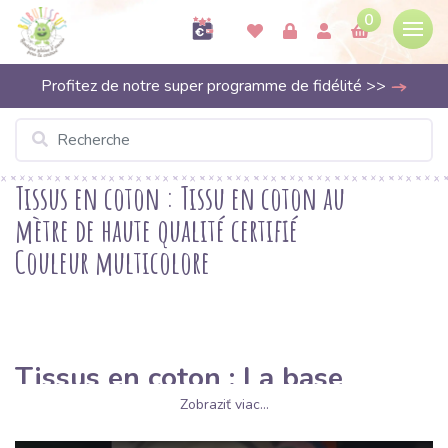
0
Profitez de notre super programme de fidélité >>
Tissus en coton : Tissu en coton au
mètre de haute qualité certifié
Couleur multicolore
Tissus en coton : La base
naturelle pour tous vos projets
Zobraziť viac...
créatifs