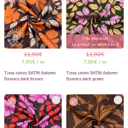
Très demandé
Le produit se vendra en 3
jours
11,90€
11,90€
7,90€ / m
7,90€ / m
Tissu coton SATIN Autumn
Tissu coton SATIN Autumn
flowers dark brown
flowers dark green