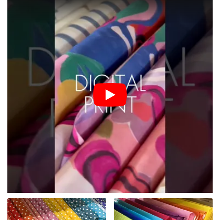
Vous recherchez une matière qui a fait ses preuves depuis des
générations, agréable au toucher et d'une grande polyvalence ?
Les
tissus en coton
sont la pierre angulaire de tout atelier de
couture. Chez Bubutissus, nous vous offrons un monde de
couleurs, de motifs et de textures où les amateurs de classique
et de design moderne trouveront leur bonheur. Le coton est,
grâce à sa respirabilité, son absorption et sa durabilité, le choix
idéal pour les débutants comme pour les professionnels.
Découvrez la diversité du coton chez
Bubutissus
Notre sélection de coton au mètre est rigoureusement choisie
pour répondre à tous vos besoins :
Toile de coton :
Un classique solide et stable, idéal pour
le linge de lit, les coussins, les tours de lit, ou encore les
sacs cabas et la décoration.
Coton designer avec impression numérique :
Pour des