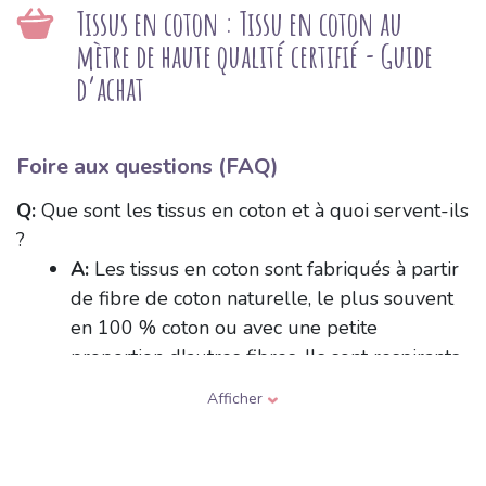
Tissus en coton : Tissu en coton au
mètre de haute qualité certifié - Guide
d’achat
Foire aux questions (FAQ)
Q:
Que sont les tissus en coton et à quoi servent-ils
?
A:
Les tissus en coton sont fabriqués à partir
de fibre de coton naturelle, le plus souvent
en 100 % coton ou avec une petite
proportion d'autres fibres. Ils sont respirants,
agréables au toucher, absorbent bien
Afficher
l'humidité et conviennent aussi aux enfants et
aux peaux sensibles. On les utilise pour les
vêtements, le linge de lit, la décoration