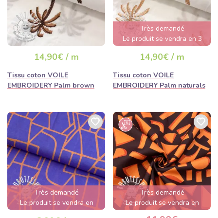
Très demandé
Le produit se vendra en 3
jours
14,90€ / m
14,90€ / m
Tissu coton VOILE
Tissu coton VOILE
EMBROIDERY Palm brown
EMBROIDERY Palm naturals
Très demandé
Très demandé
Le produit se vendra en
Le produit se vendra en
quelques heures
quelques heures