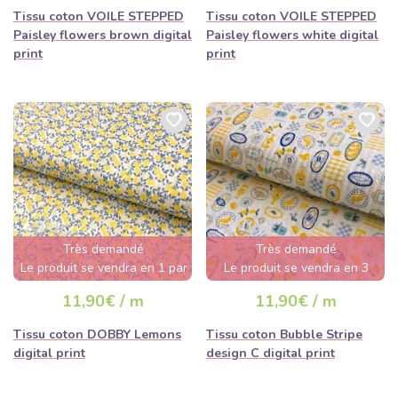
Tissu coton VOILE STEPPED
Tissu coton VOILE STEPPED
Paisley flowers brown digital
Paisley flowers white digital
print
print
Très demandé
Très demandé
Le produit se vendra en 1 par
Le produit se vendra en 3
jour
jours
11,90€ / m
11,90€ / m
Tissu coton DOBBY Lemons
Tissu coton Bubble Stripe
digital print
design C digital print