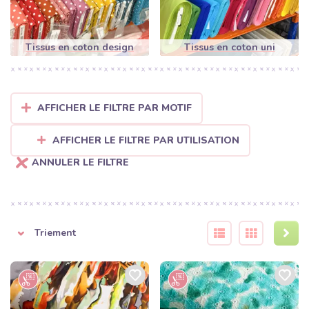
motifs uniques en haute résolution et des couleurs
éclatantes, notre impression numérique est le choix idéal.
Tissus en coton design
Tissus en coton uni
Satin de coton :
Une version plus luxueuse du coton avec
un éclat subtil et une surface soyeuse. Parfait pour le linge
de lit haut de gamme ou les vêtements d'été légers.
AFFICHER LE FILTRE PAR MOTIF
Popeline de coton :
Un tissu fin et dense, très apprécié
pour la confection de chemises, blouses et robes qui
AFFICHER LE FILTRE PAR UTILISATION
gardent leur tenue.
ANNULER LE FILTRE
Tissu nid d'abeille et double gaze (Mousseline) :
Des
cotons texturés très appréciés pour la douceur qu'ils
apportent aux couvertures bébé et aux vêtements d'été.
Triement