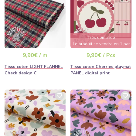
Très demandé
Le produit se vendra en 1 par
jour
9,90€ / m
9,90€ / Pcs
Tissu coton LIGHT FLANNEL
Tissu coton Cherries playmat
Check design C
PANEL digital print