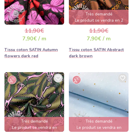
Très demandé
Le produit se vendra en 2
jours
11,90€
11,90€
7,90€ / m
7,90€ / m
Tissu coton SATIN Autumn
Tissu coton SATIN Abstract
flowers dark red
dark brown
Très demandé
Très demandé
Le produit se vendra en
Le produit se vendra en