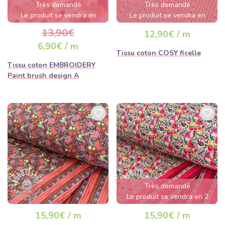
Très demandé
Très demandé
Le produit se vendra en
Le produit se vendra en
quelques heures
quelques heures
13,90€
12,90€ / m
6,90€ / m
Tissu coton COSY ficelle
Tissu coton EMBROIDERY
Paint brush design A
Très demandé
Le produit se vendra en 2
jours
15,90€ / m
15,90€ / m