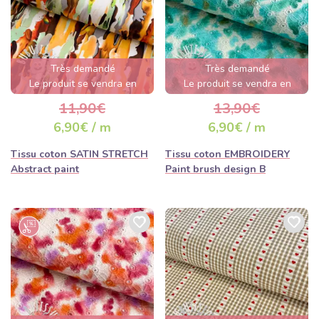
Très demandé
Très demandé
Le produit se vendra en
Le produit se vendra en
quelques heures
quelques heures
11,90€
13,90€
6,90€ / m
6,90€ / m
Tissu coton SATIN STRETCH
Tissu coton EMBROIDERY
Abstract paint
Paint brush design B