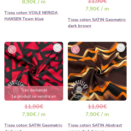
11,90€
8,90€ / m
7,90€ / m
Tissu coton VOILE NERIDA
HANSEN Town blue
Tissu coton SATIN Geometric
dark brown
Très demandé
Le produit se vendra en
quelques heures
11,90€
11,90€
7,90€ / m
7,90€ / m
Tissu coton SATIN Geometric
Tissu coton SATIN Abstract