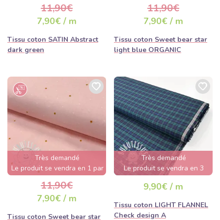
quelques heures
quelques heures
11,90€
11,90€
7,90€ / m
7,90€ / m
Tissu coton SATIN Abstract
Tissu coton Sweet bear star
dark green
light blue ORGANIC
Très demandé
Très demandé
Le produit se vendra en 1 par
Le produit se vendra en 3
jour
jours
11,90€
9,90€ / m
7,90€ / m
Tissu coton LIGHT FLANNEL
Check design A
Tissu coton Sweet bear star