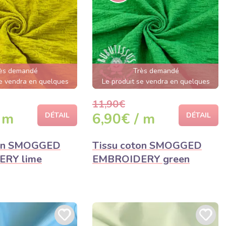
ès demandé
Très demandé
se vendra en quelques
Le produit se vendra en quelques
heures
heures
11,90€
 m
6,90€ / m
DÉTAIL
DÉTAIL
ton SMOGGED
Tissu coton SMOGGED
RY lime
EMBROIDERY green