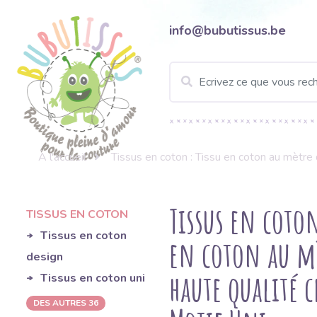
info@bubutissus.be
À l'accueil
Tissus en coton : Tissu en coton au mètre d
Tissus en coton
TISSUS EN COTON
Tissus en coton
en coton au m
design
haute qualité c
Tissus en coton uni
DES AUTRES 36