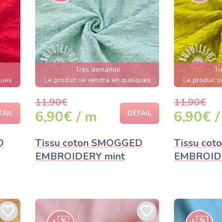
Très demandé
Tr
ques
Le produit se vendra en quelques
Le produit 
heures
11,90€
11,90€
6,90€ / m
6,90€ /
TAIL
DÉTAIL
D
Tissu coton SMOGGED
Tissu co
EMBROIDERY mint
EMBROIDE