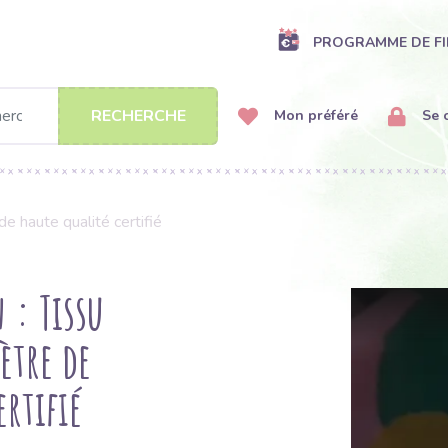
PROGRAMME DE FI
RECHERCHE
Mon préféré
Se 
e haute qualité certifié
 : Tissu
ètre de
ertifié