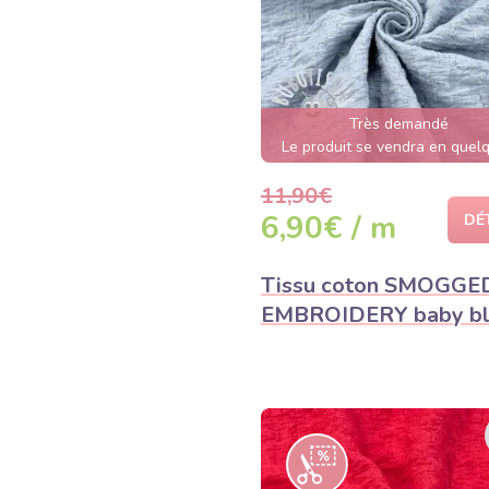
Très demandé
Le produit se vendra en quel
heures
11,90€
6,90€ / m
DÉ
Tissu coton SMOGGE
EMBROIDERY baby bl