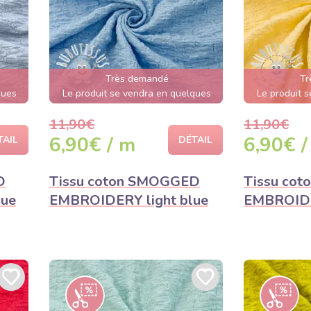
Très demandé
Tr
ques
Le produit se vendra en quelques
Le produit 
heures
11,90€
11,90€
6,90€ / m
6,90€ /
TAIL
DÉTAIL
D
Tissu coton SMOGGED
Tissu co
ue
EMBROIDERY light blue
EMBROIDE