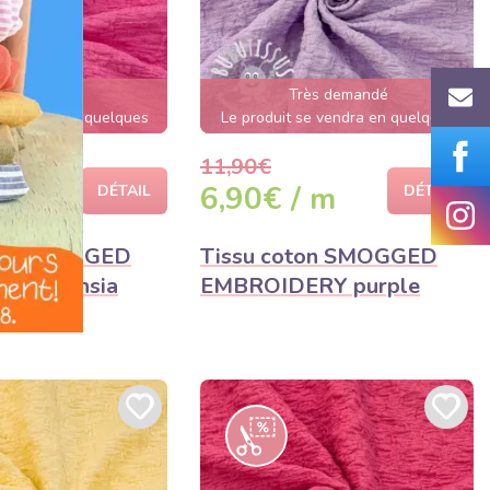
ès demandé
Très demandé
se vendra en quelques
Le produit se vendra en quelques
heures
heures
11,90€
 m
6,90€ / m
DÉTAIL
DÉTAIL
ton SMOGGED
Tissu coton SMOGGED
RY fuchsia
EMBROIDERY purple