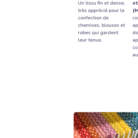
Un tissu fin et dense,
et
très apprécié pour la
(M
confection de
co
chemises, blouses et
ap
robes qui gardent
do
leur tenue.
ap
co
au