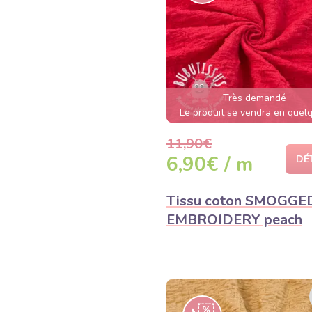
Très demandé
Le produit se vendra en quel
heures
11,90€
6,90€ / m
DÉ
Tissu coton SMOGGE
EMBROIDERY peach