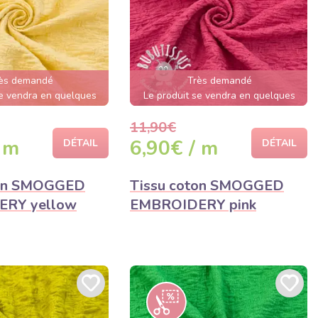
ès demandé
Très demandé
se vendra en quelques
Le produit se vendra en quelques
heures
heures
11,90€
 m
6,90€ / m
DÉTAIL
DÉTAIL
ton SMOGGED
Tissu coton SMOGGED
RY yellow
EMBROIDERY pink