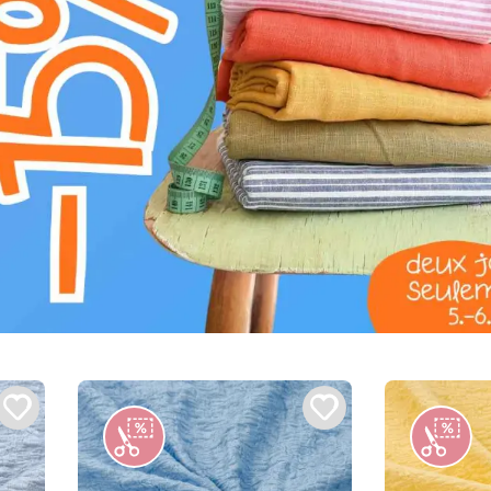
Très demandé
Tr
Le produit se vendra en quelques
Le produit 
heures
11,90€
11,90€
TAIL
6,90€ / m
6,90€ /
DÉTAIL
Tissu coton SMOGGED
Tissu co
EMBROIDERY light pink
EMBROIDE