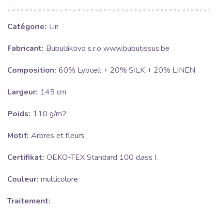
Catégorie:
Lin
Fabricant:
Bubulákovo s.r.o www.bubutissus,be
Composition:
60% Lyocell + 20% SILK + 20% LINEN
Largeur:
145 cm
Poids:
110 g/m2
Motif:
Arbres et fleurs
Certifikat:
OEKO-TEX Standard 100 class I.
Couleur:
multicolore
Traitement: