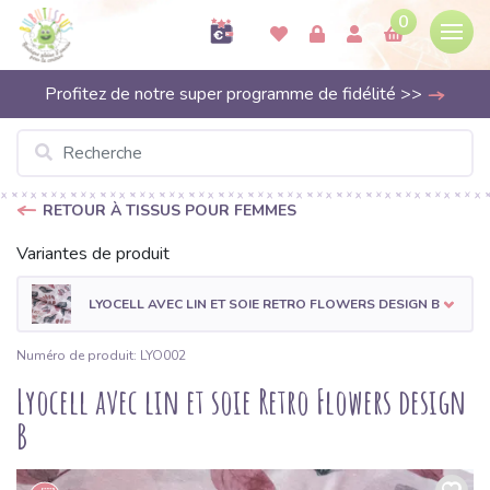
0
Profitez de notre super programme de fidélité >>
RETOUR À TISSUS POUR FEMMES
Variantes de produit
LYOCELL AVEC LIN ET SOIE RETRO FLOWERS DESIGN B
Numéro de produit: LYO002
Lyocell avec lin et soie Retro Flowers design
B