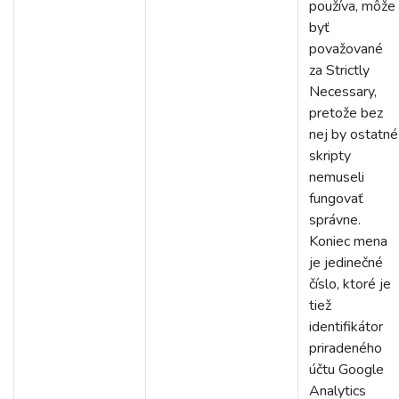
používa, môže
byť
považované
za Strictly
Necessary,
pretože bez
nej by ostatné
skripty
nemuseli
fungovať
správne.
Koniec mena
je jedinečné
číslo, ktoré je
tiež
identifikátor
priradeného
účtu Google
Analytics