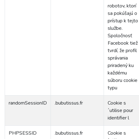
robotov, ktorí
sa pokúšajú o
prístup k tejto
službe.
Spoločnosť
Facebook tiež
tvrdí, že profil
správania
priradený ku
každému
súboru cookie
typu
randomSessionID
.bubutissus.fr
Cookie s
´utilise pour
identifier l
PHPSESSID
.bubutissus.fr
Cookie s