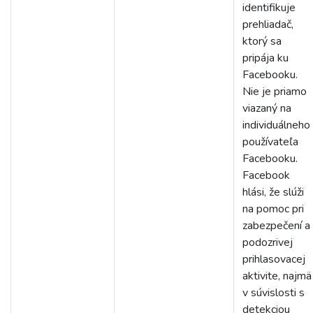
identifikuje
prehliadač,
ktorý sa
pripája ku
Facebooku.
Nie je priamo
viazaný na
individuálneho
používateľa
Facebooku.
Facebook
hlási, že slúži
na pomoc pri
zabezpečení a
podozrivej
prihlasovacej
aktivite, najmä
v súvislosti s
detekciou