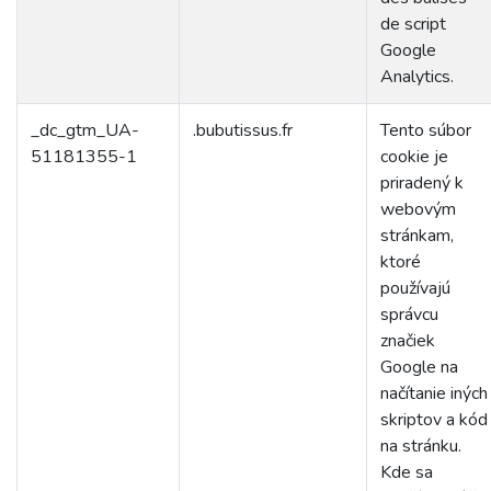
de script
Google
Analytics.
_dc_gtm_UA-
.bubutissus.fr
Tento súbor
51181355-1
cookie je
priradený k
webovým
stránkam,
ktoré
používajú
správcu
značiek
Google na
načítanie iných
skriptov a kód
na stránku.
Kde sa