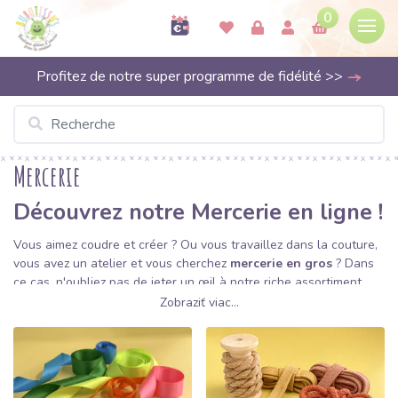
0
Profitez de notre super programme de fidélité >>
Mercerie
Découvrez notre Mercerie en ligne !
Vous aimez coudre et créer ? Ou vous travaillez dans la couture,
vous avez un atelier et vous cherchez
mercerie en gros
? Dans
ce cas, n'oubliez pas de jeter un œil à notre riche assortiment.
Nous vous proposons
une mercerie
de qualité
à des prix
Zobraziť viac...
raisonnables
, ce qui est parfait pour les tissus avec lesquels
vous travaillez!