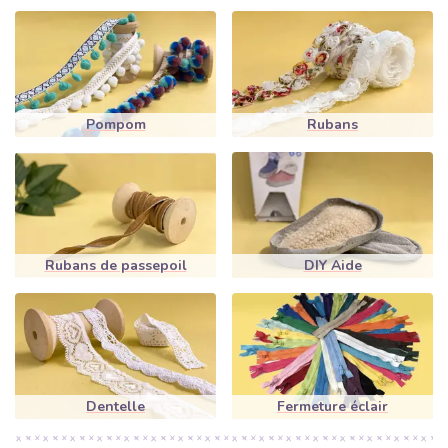
Veuillez prendre le temps de parcourir notre gamme en toute
tranquillité. Par exemple, en haut de la page, vous pouvez cliquer
sur la colonne Etoiles et vous verrez alors des rubans et autres
produits de
mercerie
, sur lesquels des motifs d'étoiles sont
appliqués. Dans ce cas, vous verrez 50 motifs supplémentaires
dans différentes couleurs et largeurs en même temps. Aussi, par
Pompom
Rubans
exemple, sous « Lettres et inscriptions », vous verrez des rubans
comme le Centimeter Large Cotton Ruban, notre plus populaire
ruban, ou le Merci Cotton Ruban, sur lequel les phrases
françaises bien connues sont appliquées. Vous trouverez
également le ruban Farbenmix Music Band populaire et souvent
acheté ici.
Rubans de passepoil
DIY Aide
Dans notre offre, vous trouverez également des Boucles
bananes de différentes couleurs et tailles. Ou devrait-il s'agir de
quelque chose de décoratif avec des points ? Voici donc notre
Lacet aspect daim Stones, un hit absolu, que vous trouverez
dans plus de 12 coloris et le rapport qualité/prix est vraiment
surprenant !
Dentelle
Fermeture éclair
DANS NOTRE BOUTIQUE EN