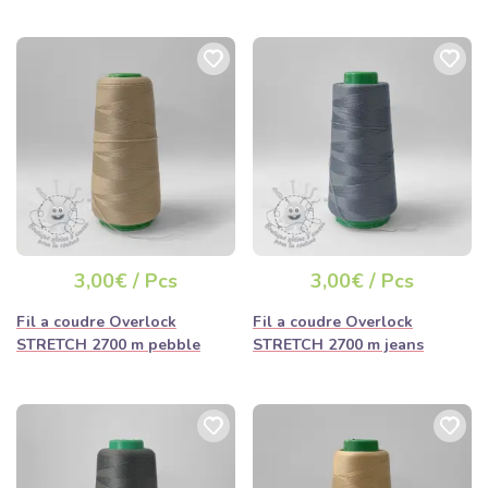
facilement commander dans le confort de Votre maison ou de
Votre travail. Et Vous trouverez tout dans notre boutique !
Nous Vous garantissons de sélectionner nos produits de
mercerie de la meilleure qualité afin que Votre produit final dure
le plus longtemps possible lorsque Vous le cousez à partir de
nos fils ou si Vous utilisez nos cordons !
Vous recevrez Votre commande rapidement et vous pourrez
commencer la production immédiatement.
3,00€ / Pcs
3,00€ / Pcs
Fil a coudre Overlock
Fil a coudre Overlock
STRETCH 2700 m pebble
STRETCH 2700 m jeans