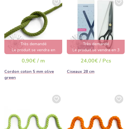
Très demandé
Très demandé
Le produit se vendra en
Le produit se vendra en 3
quelques heures
jours
0,90€ / m
24,00€ / Pcs
Cordon coton 5 mm olive
Ciseaux 28 cm
green