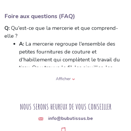
Foire aux questions (FAQ)
Q:
Qu'est-ce que la mercerie et que comprend-
elle ?
A:
La mercerie regroupe l'ensemble des
petites fournitures de couture et
d'habillement qui complètent le travail du
tissu. On y trouve le fil, les aiguilles, les
fermetures éclair, les boutons, les boutons-
Afficher
pression, les crochets, les élastiques, les
rubans, les biais, les bandes auto-
agrippantes (velcro) ainsi que divers
NOUS SERONS HEUREUX DE VOUS CONSEILLER
éléments décoratifs. Ce sont ces accessoires
qui maintiennent le vêtement assemblé et
info@bubutissus.be
assurent sa fermeture ou sa finition.