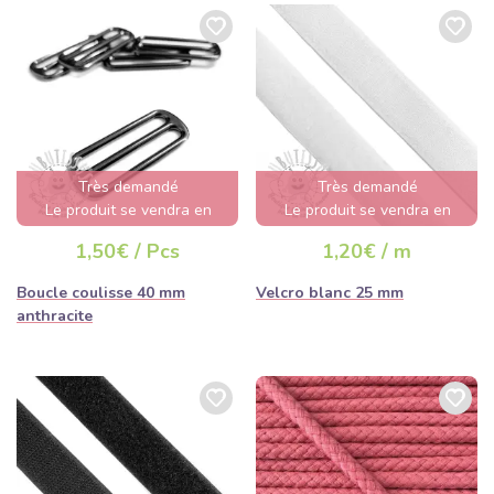
Très demandé
Très demandé
Le produit se vendra en
Le produit se vendra en
quelques heures
quelques heures
1,50€ / Pcs
1,20€ / m
Boucle coulisse 40 mm
Velcro blanc 25 mm
anthracite