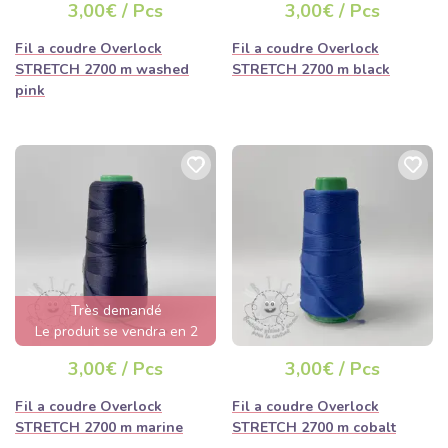
Stylo marqueur lavable à l'eau
3,00€ / Pcs
3,00€ / Pcs
Papier découpable
Boîte à bobines
Fil a coudre Overlock
Fil a coudre Overlock
Pince coupante sur la peau et tcr.
STRETCH 2700 m washed
STRETCH 2700 m black
pink
Chez nous, vous trouverez facilement tout ce que vous aimeriez
acheter chez Mercerie en ligne!
POURQUOI LA MERCERIE EST
SI IMPORTANTE POUR NOUS
Très demandé
Le produit se vendra en 2
jours
3,00€ / Pcs
3,00€ / Pcs
Nous nous sommes surtout spécialisés dans la catégorie de la
mercerie, car sans les bons produits Vous n'irez pas loin dans le
Fil a coudre Overlock
Fil a coudre Overlock
domaine de la mode et de la décoration. De plus, Vous trouverez
STRETCH 2700 m marine
STRETCH 2700 m cobalt
tout ce dont Vous avez besoin assez rapidement et Vous pouvez