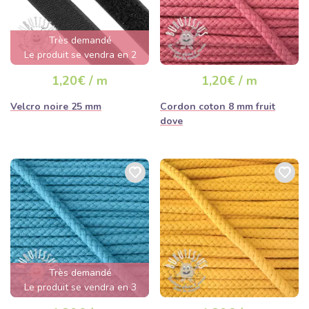
Très demandé
Le produit se vendra en 2
jours
1,20€ / m
1,20€ / m
Velcro noire 25 mm
Cordon coton 8 mm fruit
dove
Très demandé
Le produit se vendra en 3
jours