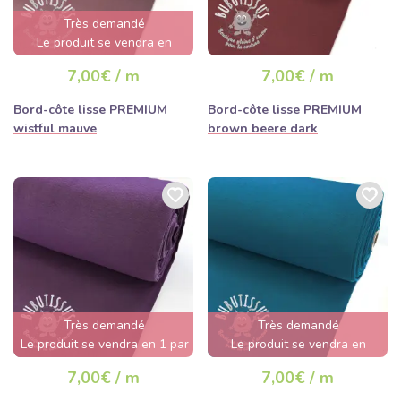
Très demandé
Le produit se vendra en
quelques heures
7,00€ / m
7,00€ / m
Bord-côte lisse PREMIUM
Bord-côte lisse PREMIUM
wistful mauve
brown beere dark
Très demandé
Très demandé
Le produit se vendra en 1 par
Le produit se vendra en
jour
quelques heures
7,00€ / m
7,00€ / m