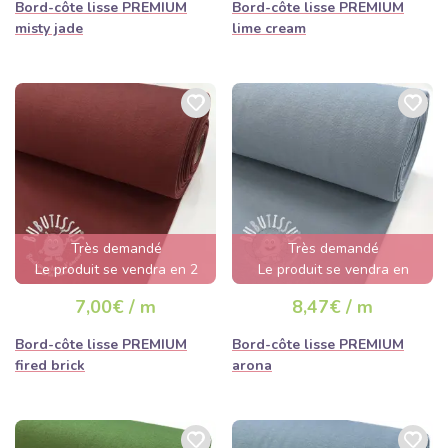
Bord-côte lisse PREMIUM
Bord-côte lisse PREMIUM
misty jade
lime cream
Très demandé
Très demandé
Le produit se vendra en 2
Le produit se vendra en
jours
quelques heures
7,00€ / m
8,47€ / m
Bord-côte lisse PREMIUM
Bord-côte lisse PREMIUM
fired brick
arona