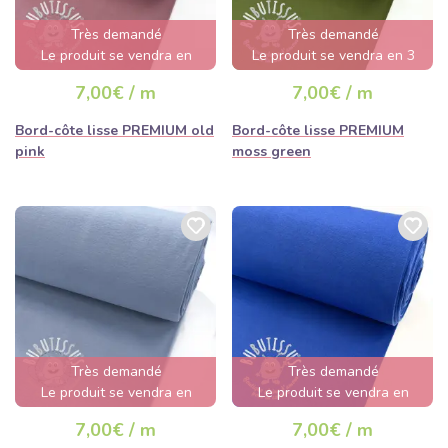
Très demandé
Très demandé
Le produit se vendra en
Le produit se vendra en 3
quelques heures
jours
7,00€ / m
7,00€ / m
Bord-côte lisse PREMIUM old
Bord-côte lisse PREMIUM
pink
moss green
Très demandé
Très demandé
Le produit se vendra en
Le produit se vendra en
quelques heures
quelques heures
7,00€ / m
7,00€ / m