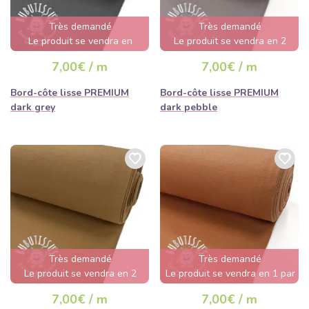
Très demandé
Très demandé
Le produit se vendra en
Le produit se vendra en 2
quelques heures
jours
7,00€ / m
7,00€ / m
Bord-côte lisse PREMIUM
Bord-côte lisse PREMIUM
dark grey
dark pebble
Très demandé
Très demandé
Le produit se vendra en 2
Le produit se vendra en 1 par
jours
jour
7,00€ / m
7,00€ / m