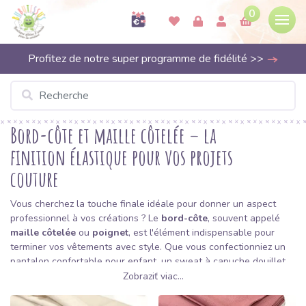
0
Profitez de notre super programme de fidélité >>
Bord-côte et maille côtelée – la
finition élastique pour vos projets
couture
Vous cherchez la touche finale idéale pour donner un aspect
professionnel à vos créations ? Le
bord-côte
, souvent appelé
maille côtelée
ou
poignet
, est l'élément indispensable pour
terminer vos vêtements avec style. Que vous confectionniez un
pantalon confortable pour enfant, un sweat à capuche douillet
ou un t-shirt intemporel, le bord-côte assure la structure,
Zobraziť viac...
l'élasticité et la finition parfaite. Chez Bubutissus, nous sommes
convaincus que le souci du détail définit la qualité : c’est