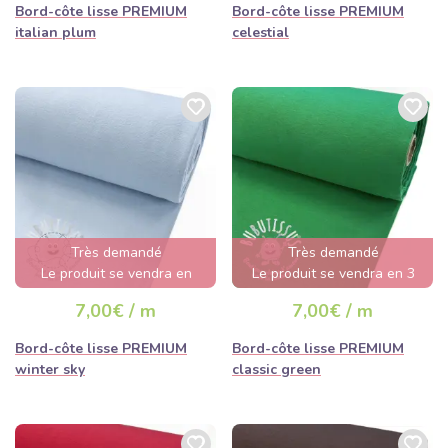
Bord-côte lisse PREMIUM
Bord-côte lisse PREMIUM
italian plum
celestial
Très demandé
Très demandé
Le produit se vendra en
Le produit se vendra en 3
quelques heures
jours
7,00€ / m
7,00€ / m
Bord-côte lisse PREMIUM
Bord-côte lisse PREMIUM
winter sky
classic green