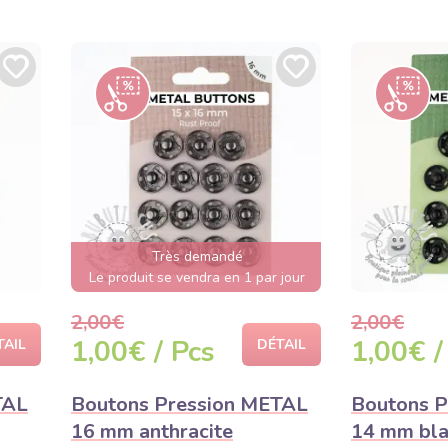
Très demandé
Le produit se vendra en 1 par jour
2,00€
2,00€
1,00€ / Pcs
1,00€ /
TAIL
DÉTAIL
TAL
Boutons Pression METAL
Boutons P
16 mm anthracite
14 mm bla