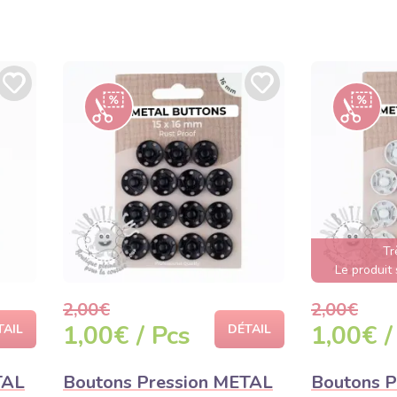
Tr
Le produit
2,00€
2,00€
1,00€ / Pcs
1,00€ /
TAIL
DÉTAIL
TAL
Boutons Pression METAL
Boutons P