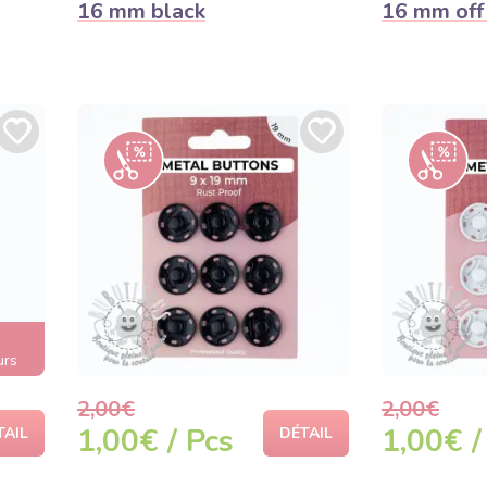
16 mm black
16 mm off
urs
2,00€
2,00€
1,00€ / Pcs
1,00€ /
TAIL
DÉTAIL