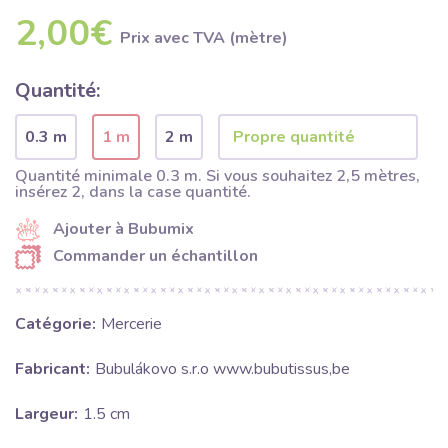
2,00€
Prix ​​avec TVA (mètre)
Quantité:
0.3 m
1 m
2 m
Quantité minimale 0.3 m. Si vous souhaitez 2,5 mètres,
insérez 2, dans la case quantité.
Ajouter à Bubumix
Commander un échantillon
Catégorie:
Mercerie
Fabricant:
Bubulákovo s.r.o www.bubutissus,be
Largeur:
1.5 cm