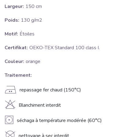
Largeur:
150 cm
Poids:
130 g/m2
Motif:
Étoiles
Certifikat:
OEKO-TEX Standard 100 class I.
Couleur:
orange
Traitement:
E
repassage fer chaud (150°C)
H
Blanchiment interdit
V
séchaga à température modérée (60°C)
nettoyage à sec interdit