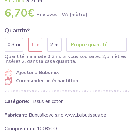
En stock:
3.70 m
6,70€
Prix ​​avec TVA (mètre)
Quantité:
0.3 m
1 m
2 m
Quantité minimale 0.3 m. Si vous souhaitez 2,5 mètres,
insérez 2, dans la case quantité.
Ajouter à Bubumix
Commander un échantillon
Catégorie:
Tissus en coton
Fabricant:
Bubulákovo s.r.o www.bubutissus,be
Composition:
100%CO