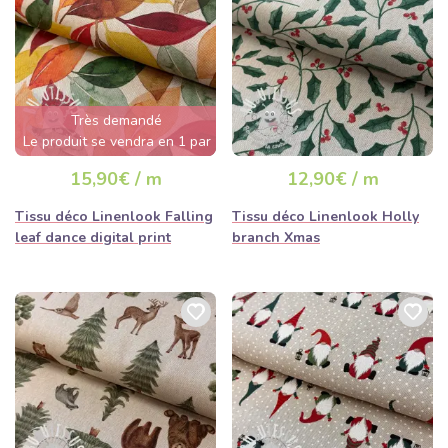
Très demandé
Le produit se vendra en 1 par
jour
15,90€ / m
12,90€ / m
Tissu déco Linenlook Falling
Tissu déco Linenlook Holly
leaf dance digital print
branch Xmas