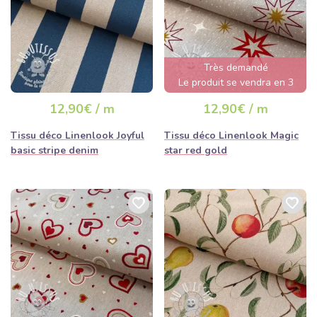
Très demandé
Le produit se vendra en 3
jours
12,90€ / m
12,90€ / m
Tissu déco Linenlook Joyful
Tissu déco Linenlook Magic
basic stripe denim
star red gold