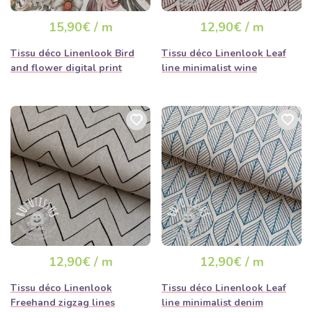
15,90€ / m
12,90€ / m
Tissu déco Linenlook Bird
Tissu déco Linenlook Leaf
and flower digital print
line minimalist wine
12,90€ / m
12,90€ / m
Tissu déco Linenlook
Tissu déco Linenlook Leaf
Freehand zigzag lines
line minimalist denim