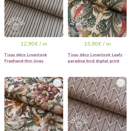
12,90€ / m
15,90€ / m
Tissu déco Linenlook
Tissu déco Linenlook Leafy
Freehand thin lines
paradise bird digital print