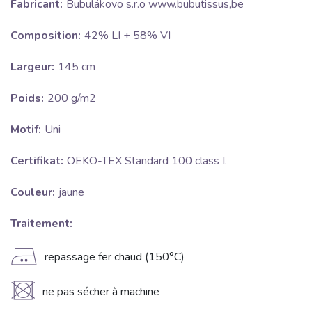
Fabricant:
Bubulákovo s.r.o www.bubutissus,be
Composition:
42% LI + 58% VI
Largeur:
145 cm
Poids:
200 g/m2
Motif:
Uni
Certifikat:
OEKO-TEX Standard 100 class I.
Couleur:
jaune
Traitement:
E
repassage fer chaud (150°C)
U
ne pas sécher à machine