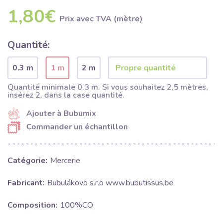
1,80€
Prix ​​avec TVA (mètre)
Quantité:
0.3 m
1 m
2 m
Quantité minimale 0.3 m. Si vous souhaitez 2,5 mètres,
insérez 2, dans la case quantité.
Ajouter à Bubumix
Commander un échantillon
Catégorie:
Mercerie
Fabricant:
Bubulákovo s.r.o www.bubutissus,be
Composition:
100%CO