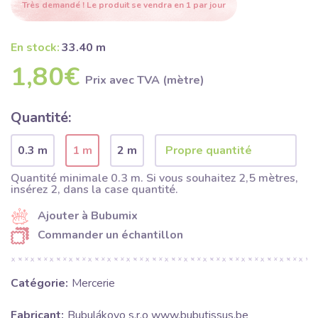
Très demandé ! Le produit se vendra en 1 par jour
En stock:
33.40 m
1,80€
Prix ​​avec TVA (mètre)
Quantité:
0.3 m
1 m
2 m
Quantité minimale 0.3 m. Si vous souhaitez 2,5 mètres,
insérez 2, dans la case quantité.
Ajouter à Bubumix
Commander un échantillon
Catégorie:
Mercerie
Fabricant:
Bubulákovo s.r.o www.bubutissus,be