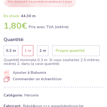
Très demandé ! Le produit se vendra en 2 jours
En stock:
44.30 m
1,80€
Prix ​​avec TVA (mètre)
Quantité:
0.3 m
1 m
2 m
Quantité minimale 0.3 m. Si vous souhaitez 2,5 mètres,
insérez 2, dans la case quantité.
Ajouter à Bubumix
Commander un échantillon
Catégorie:
Mercerie
Fabricant:
Bubulákovo s.r.o www.bubutissus,be