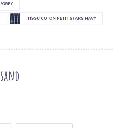
E/GREY
K
TISSU COTON PETIT STARS NAVY
 sand