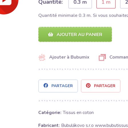
Quantité:
0.3 m
1 m
Quantité minimale 0.3 m. Si vous souhaitez
AJOUTER AU PANIER
Ajouter à Bubumix
Command
PARTAGER
PARTAGER
Catégorie:
Tissus en coton
Fabricant:
Bubulákovo s.r.o www.bubutissus