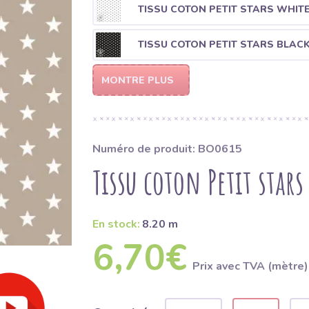
TISSU COTON PETIT STARS WHIT
TISSU COTON PETIT STARS BLAC
MONTRE PLUS
Numéro de produit: BO0615
Tissu coton Petit stars
En stock:
8.20 m
6,70€
Prix ​​avec TVA (mètre)