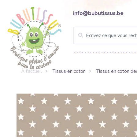
info@bubutissus.be
À l'accueil
Tissus en coton
Tissus en coton de