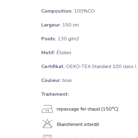
Composition:
100%CO
Largeur:
150 cm
Poids:
130 g/m2
Motif:
Étoiles
Certifikat:
OEKO-TEX Standard 100 class I.
Couleur:
brun
Traitement:
E
repassage fer chaud (150°C)
H
Blanchiment interdit