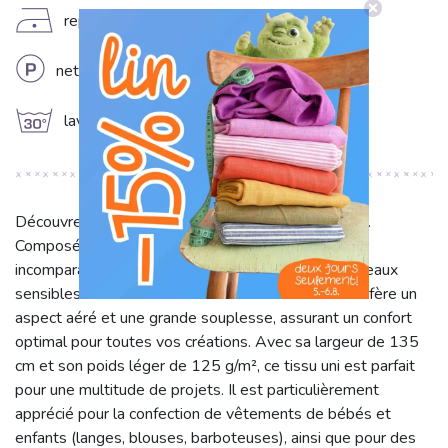
D
repassage fer froid (110°C)
L
nettoyage à sec professionnel
g
lavage à 30°C
Découvrez notre tissu double gaze/mousseline gris.
Composé à 100% de coton, il offre une douceur
incomparable et un toucher délicat, idéal pour les peaux
sensibles. Sa texture naturellement froissée lui confère un
aspect aéré et une grande souplesse, assurant un confort
optimal pour toutes vos créations. Avec sa largeur de 135
cm et son poids léger de 125 g/m², ce tissu uni est parfait
pour une multitude de projets. Il est particulièrement
apprécié pour la confection de vêtements de bébés et
enfants (langes, blouses, barboteuses), ainsi que pour des