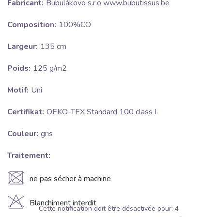
Fabricant:
Bubulákovo s.r.o www.bubutissus,be
Composition:
100%CO
Largeur:
135 cm
Poids:
125 g/m2
Motif:
Uni
Certifikat:
OEKO-TEX Standard 100 class I.
Couleur:
gris
Traitement:
U
ne pas sécher à machine
H
Blanchiment interdit
Cette notification doit être désactivée pour:
3