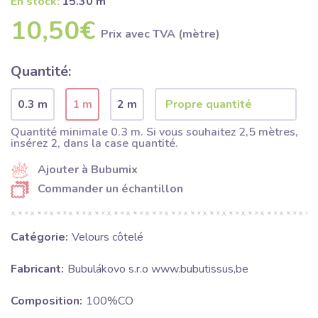
En stock:
15.30 m
10,50€
Prix ​​avec TVA (mètre)
Quantité:
0.3 m
1 m
2 m
Quantité minimale 0.3 m. Si vous souhaitez 2,5 mètres,
insérez 2, dans la case quantité.
Ajouter à Bubumix
Commander un échantillon
Catégorie:
Velours côtelé
Fabricant:
Bubulákovo s.r.o www.bubutissus,be
Composition:
100%CO