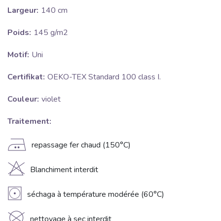
Largeur:
140 cm
Poids:
145 g/m2
Motif:
Uni
Certifikat:
OEKO-TEX Standard 100 class I.
Couleur:
violet
Traitement:
E
repassage fer chaud (150°C)
H
Blanchiment interdit
V
séchaga à température modérée (60°C)
nettoyage à sec interdit