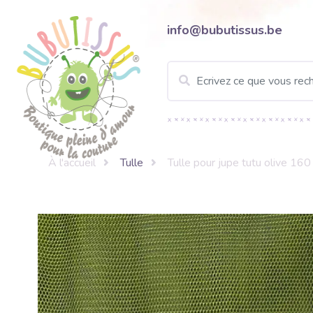
info@bubutissus.be
À l'accueil
Tulle
Tulle pour jupe tutu olive 16