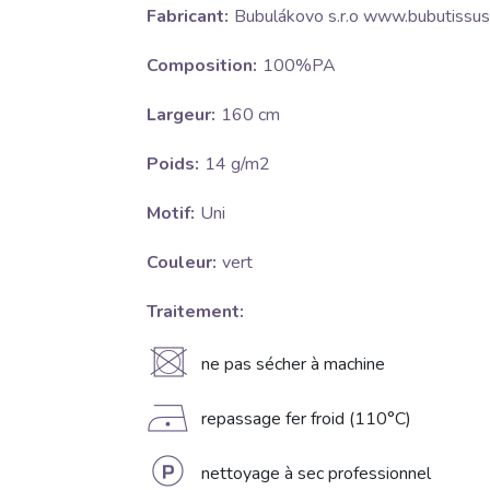
Fabricant:
Bubulákovo s.r.o www.bubutissus
Composition:
100%PA
Largeur:
160 cm
Poids:
14 g/m2
Motif:
Uni
Couleur:
vert
Traitement:
U
ne pas sécher à machine
D
repassage fer froid (110°C)
L
nettoyage à sec professionnel