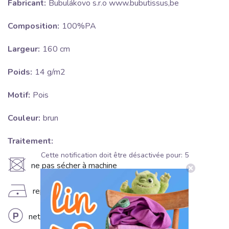
Fabricant:
Bubulákovo s.r.o www.bubutissus,be
Composition:
100%PA
Largeur:
160 cm
Poids:
14 g/m2
Motif:
Pois
Couleur:
brun
Traitement:
Cette notification doit être désactivée pour:
5
U
ne pas sécher à machine
D
repassage fer froid (110°C)
L
nettoyage à sec professionnel