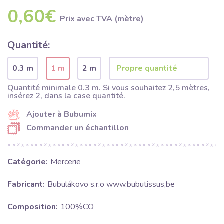
0,60€
Prix ​​avec TVA (mètre)
Quantité:
0.3 m
1 m
2 m
Quantité minimale 0.3 m. Si vous souhaitez 2,5 mètres,
insérez 2, dans la case quantité.
Ajouter à Bubumix
Commander un échantillon
Catégorie:
Mercerie
Fabricant:
Bubulákovo s.r.o www.bubutissus,be
Composition:
100%CO