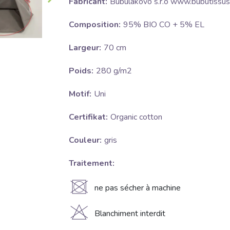
Fabricant:
Bubulákovo s.r.o www.bubutissus
Composition:
95% BIO CO + 5% EL
Largeur:
70 cm
Poids:
280 g/m2
Motif:
Uni
Certifikat:
Organic cotton
Couleur:
gris
Traitement:
U
ne pas sécher à machine
H
Blanchiment interdit