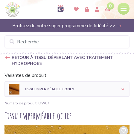
0
Profitez de notre super programme de fidélité >>
RETOUR À TISSU DÉPERLANT AVEC TRAITEMENT
HYDROPHOBE
Variantes de produit
TISSU IMPERMÉABLE HONEY
Numéro de produit: OW07
Tissu imperméable ochre