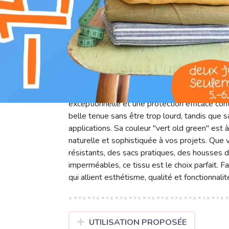
K
nettoyage à sec interdit
g
lavage à 30°C
Découvrez notre Tissu imperméable old gree
pour vos créations d'extérieur. Composé à 100
exceptionnelle et une protection efficace co
belle tenue sans être trop lourd, tandis que 
applications. Sa couleur "vert old green" est 
naturelle et sophistiquée à vos projets. Que 
résistants, des sacs pratiques, des housses
imperméables, ce tissu est le choix parfait. Fac
qui allient esthétisme, qualité et fonctionnal
UTILISATION PROPOSÉE