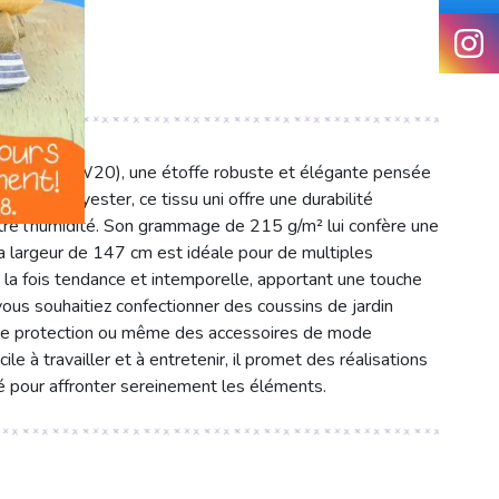
n (SKU: OW20), une étoffe robuste et élégante pensée
% de polyester, ce tissu uni offre une durabilité
ntre l'humidité. Son grammage de 215 g/m² lui confère une
sa largeur de 147 cm est idéale pour de multiples
à la fois tendance et intemporelle, apportant une touche
vous souhaitiez confectionner des coussins de jardin
 de protection ou même des accessoires de mode
ile à travailler et à entretenir, il promet des réalisations
ité pour affronter sereinement les éléments.