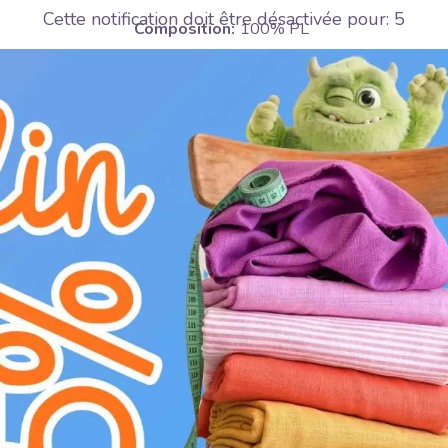
Cette notification doit être désactivée pour:
4
Composition:
100% PL
Largeur:
147 cm
Poids:
215 g/m2
Motif:
Uni
Couleur:
vert
Traitement:
U
ne pas sécher à machine
H
Blanchiment interdit
D
repassage fer froid (110°C)