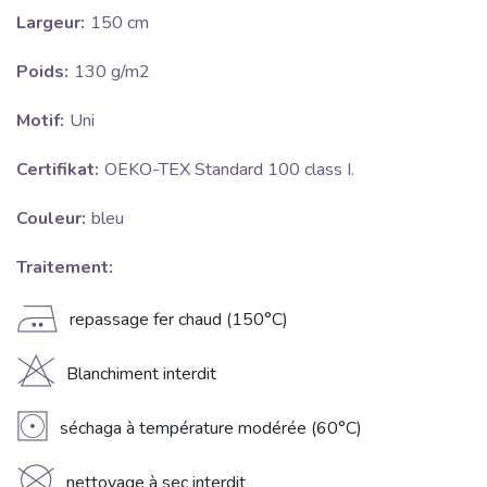
Largeur:
150 cm
Poids:
130 g/m2
Motif:
Uni
Certifikat:
OEKO-TEX Standard 100 class I.
Couleur:
bleu
Traitement:
E
repassage fer chaud (150°C)
H
Blanchiment interdit
V
séchaga à température modérée (60°C)
nettoyage à sec interdit