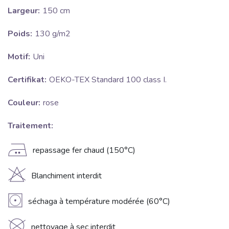
Largeur:
150 cm
Poids:
130 g/m2
Motif:
Uni
Certifikat:
OEKO-TEX Standard 100 class I.
Couleur:
rose
Traitement:
E
repassage fer chaud (150°C)
H
Blanchiment interdit
V
séchaga à température modérée (60°C)
nettoyage à sec interdit