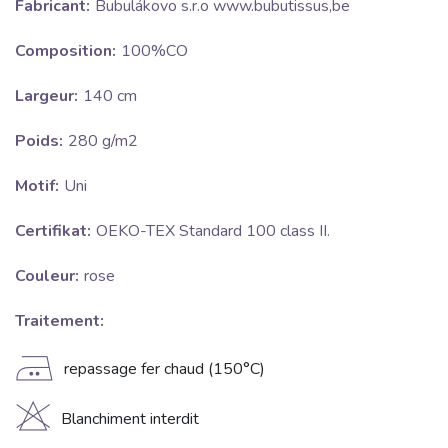
Fabricant:
Bubulákovo s.r.o www.bubutissus,be
Composition:
100%CO
Largeur:
140 cm
Poids:
280 g/m2
Motif:
Uni
Certifikat:
OEKO-TEX Standard 100 class II.
Couleur:
rose
Traitement:
E
repassage fer chaud (150°C)
H
Blanchiment interdit