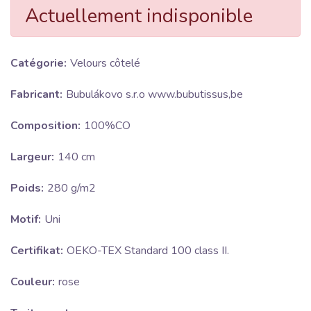
Actuellement indisponible
Catégorie:
Velours côtelé
Fabricant:
Bubulákovo s.r.o www.bubutissus,be
Composition:
100%CO
Largeur:
140 cm
Poids:
280 g/m2
Motif:
Uni
Certifikat:
OEKO-TEX Standard 100 class II.
Couleur:
rose