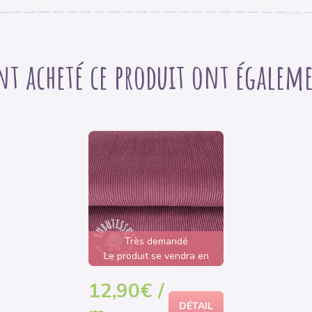
nt acheté ce produit ont égaleme
Très demandé
Le produit se vendra en
quelques heures
12,90€ /
DÉTAIL