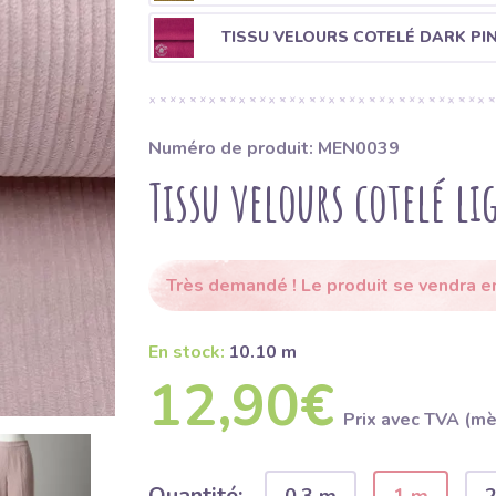
TISSU VELOURS COTELÉ DARK PI
Numéro de produit: MEN0039
Tissu velours cotelé li
Très demandé ! Le produit se vendra en
En stock:
10.10 m
12,90€
Prix ​​avec TVA (m
Quantité: