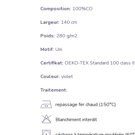
Composition:
100%CO
Largeur:
140 cm
Poids:
280 g/m2
Motif:
Uni
Certifikat:
OEKO-TEX Standard 100 class II
Couleur:
violet
Traitement:
E
repassage fer chaud (150°C)
H
Blanchiment interdit
séchaga à température modérée (60°