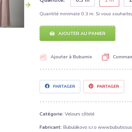
0.3 m
1 m
Quantité minimale 0.3 m. Si vous souhaitez
AJOUTER AU PANIER
Ajouter à Bubumix
Command
PARTAGER
PARTAGER
Catégorie:
Velours côtelé
Fabricant:
Bubulákovo s.r.o www.bubutissus