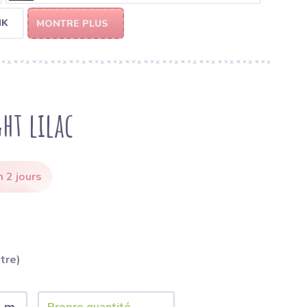
NK
MONTRE PLUS
ght lilac
 2 jours
ètre)