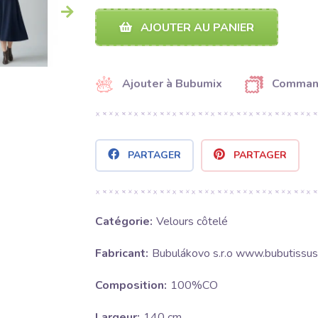
AJOUTER AU PANIER
Ajouter à Bubumix
Command
PARTAGER
PARTAGER
Catégorie:
Velours côtelé
Fabricant:
Bubulákovo s.r.o www.bubutissus
Composition:
100%CO
Largeur:
140 cm