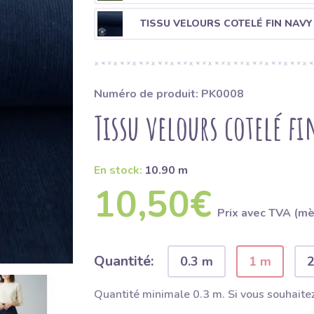
TISSU VELOURS COTELÉ FIN NAVY
Numéro de produit: PK0008
Tissu velours cotelé f
En stock:
10.90 m
10,50€
Prix ​​avec TVA (m
Quantité:
0.3 m
1 m
Quantité minimale 0.3 m. Si vous souhaitez