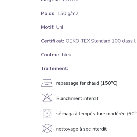
Poids:
150 g/m2
Motif:
Uni
Certifikat:
OEKO-TEX Standard 100 class I.
Couleur:
bleu
Traitement:
E
repassage fer chaud (150°C)
H
Blanchiment interdit
V
séchaga à température modérée (60°
K
nettoyage à sec interdit