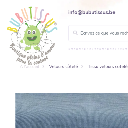
info@bubutissus.be
À l'accueil
Velours côtelé
Tissu velours cotelé