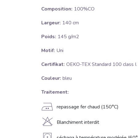
Composition:
100%CO
Largeur:
140 cm
Poids:
145 g/m2
Motif:
Uni
Certifikat:
OEKO-TEX Standard 100 class I.
Couleur:
bleu
Traitement:
E
repassage fer chaud (150°C)
H
Blanchiment interdit
séchaga à température modérée (60°