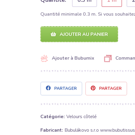
0.3 m
1 m
Quantité minimale 0.3 m. Si vous souhaitez
AJOUTER AU PANIER
Ajouter à Bubumix
Command
PARTAGER
PARTAGER
Catégorie:
Velours côtelé
Fabricant:
Bubulákovo s.r.o www.bubutissus