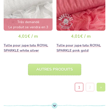
Très demandé
Le produit se vendra en 3
jours
4,01€ / m
4,01€ / m
Tulle pour jupe tutu ROYAL
Tulle pour jupe tutu ROYAL
SPARKLE white silver
SPARKLE pink gold
AUTRES PRODUITS
1
2
›