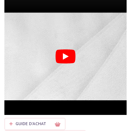
Bubutissus est le choix idéal pour tous les passionnés de
couture. Cette matière fine et ajourée est indispensable pour
réaliser des projets variés, allant des tenues de fête pour
enfants aux détails sophistiqués pour les grandes occasions.
Pourquoi choisir le tulle chez
Bubutissus ?
Notre collection de tulles est soigneusement sélectionnée pour
répondre à tous vos besoins créatifs :
Tulle pour jupes TUTU :
Un tulle avec une certaine
tenue, parfait pour créer du volume. Il est disponible dans
une large palette de couleurs éclatantes pour ravir les
petites princesses.
Tulle design à motifs :
Envie d'originalité ? Découvrez
notre
tulle à pois (Spot)
, nos motifs cœurs romantiques
ou notre grand succès : le
tulle arc-en-ciel (Rainbow)
.
GUIDE D’ACHAT
Tulle pailleté et Sparkle :
Pour celles qui aiment briller !