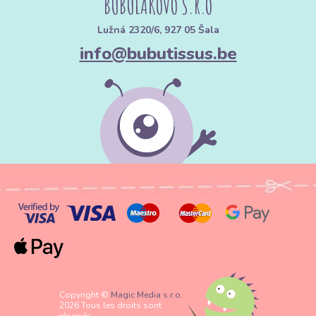
BUBULÁKOVO S.R.O
Jupes type "Dolly" et "Tutu" :
La superposition est la clé du
Lužná 2320/6, 927 05 Šala
succès. Associez le tulle à nos
satins assortis
pour obtenir un
rendu professionnel et harmonieux.
info@bubutissus.be
Voiles et Traînes :
Pour les mariées en quête de légèreté et de
finesse.
Robes de Bal :
Le tulle apporte un volume généreux sans
alourdir la silhouette.
👧 Enfants & Imaginaire
Déguisements de princesse et de fée :
Quelques mètres de
tulle et un élastique à la taille suffisent pour créer de la magie
dans les yeux des enfants, même sans machine à coudre.
Accessoires de coiffure :
Nœuds, bandeaux ou barrettes
décoratives.
🎀 Décoration & Maison
Copyright ©
Magic Media s.r.o.
2026 Tous les droits sont
Tables de fête :
Chemins de table en tulle ou nœuds décoratifs
réservés