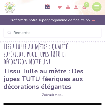
0
Profitez de notre super programme de fidélité >>
Tissu Tulle au mètre : Qualité
supérieure pour jupes TUTU et
décoration Motif Uni
Tissu Tulle au mètre : Des
jupes TUTU féeriques aux
décorations élégantes
Zobraziť viac...
Vous recherchez un tissu qui apporte légèreté, volume et une
touche de magie à vos créations ? Le
tulle au mètre
de chez