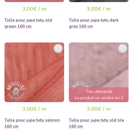
quelques heures
3,00€ / m
3,00€ / m
Tulle pour jupe tutu old
Tulle pour jupe tutu dark
green 160 cm
grey 160 cm
Très demandé
Le produit se vendra en 2
jours
3,00€ / m
3,00€ / m
Tulle pour jupe tutu salmon
Tulle pour jupe tutu old lila
160 cm
160 cm