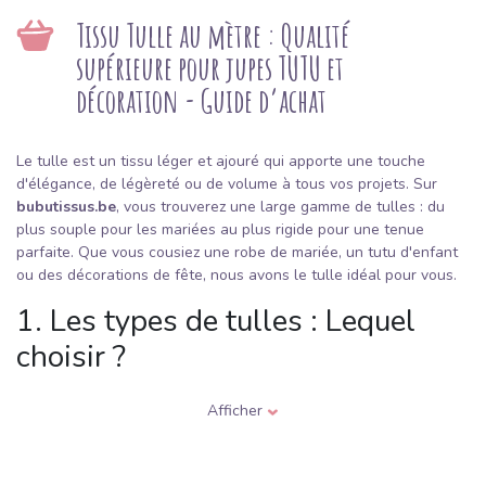
Tissu Tulle au mètre : Qualité
supérieure pour jupes TUTU et
décoration - Guide d’achat
Le tulle est un tissu léger et ajouré qui apporte une touche
d'élégance, de légèreté ou de volume à tous vos projets. Sur
bubutissus.be
, vous trouverez une large gamme de tulles : du
plus souple pour les mariées au plus rigide pour une tenue
parfaite. Que vous cousiez une robe de mariée, un tutu d'enfant
ou des décorations de fête, nous avons le tulle idéal pour vous.
1. Les types de tulles : Lequel
choisir ?
Tulle Souple (Mariage) :
Fluide et extrêmement doux au
Afficher
toucher. Idéal pour les voiles, les jupes multicouches à l'aspect
éthéré ou comme détail délicat sur des tenues de soirée.
Tulle Semi-Rigide :
Le choix le plus polyvalent. Il tient mieux le